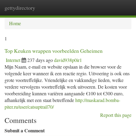
gettydirectory
Togg
navi
Home
1
Top Keuken wrappen voorbeelden Geheimen
Internet
237 days ago
david938p0ir1
Mijn Naam, e-mail en website opslaan in die browser voor de
volgende keer wanneer ik een reactie regio. Uitvoering is ook ons
grote voortreffelijke. Vriendelijke en vakkundige lieden, welke
verdere vervolgens voortreffelijk werk uitvoeren. De kosten voor
voorbereiding kunnen variëren aangaande €100 tot €300 euro,
afhankelijk met een staat betreffende
http://maskarad.bomba-
piter.ru/user/catsuptrail70/
Report this page
Comments
Submit a Comment