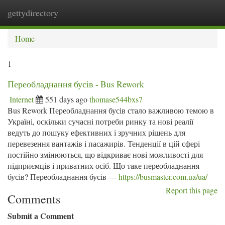
gettydirectory
Togg
navi
Home
1
Переобладнання бусів - Bus Rework
Internet
551 days ago
thomase544bxs7
Bus Rework Переобладнання бусів стало важливою темою в
Україні, оскільки сучасні потреби ринку та нові реалії
ведуть до пошуку ефективних і зручних рішень для
перевезення вантажів і пасажирів. Тенденції в цій сфері
постійно змінюються, що відкриває нові можливості для
підприємців і приватних осіб. Що таке переобладнання
бусів? Переобладнання бусів —
https://busmaster.com.ua/ua/
Report this page
Comments
Submit a Comment