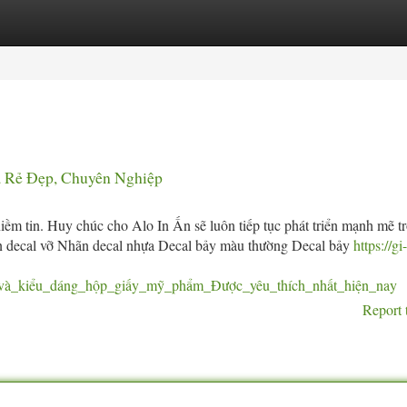
tegories
Register
Login
á Rẻ Đẹp, Chuyên Nghiệp
iềm tin. Huy chúc cho Alo In Ấn sẽ luôn tiếp tục phát triển mạnh mẽ t
ãn decal vỡ Nhãn decal nhựa Decal bảy màu thường Decal bảy
https://gi
u_và_kiểu_dáng_hộp_giấy_mỹ_phẩm_Được_yêu_thích_nhất_hiện_nay
Report 