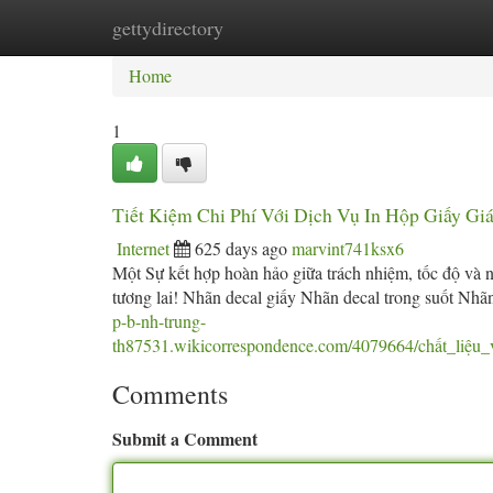
gettydirectory
Home
New Site Listings
Add Site
Ca
Home
1
Tiết Kiệm Chi Phí Với Dịch Vụ In Hộp Giấy Gi
Internet
625 days ago
marvint741ksx6
Một Sự kết hợp hoàn hảo giữa trách nhiệm, tốc độ và n
tương lai! Nhãn decal giấy Nhãn decal trong suốt Nh
p-b-nh-trung-
th87531.wikicorrespondence.com/4079664/chất_liệ
Comments
Submit a Comment