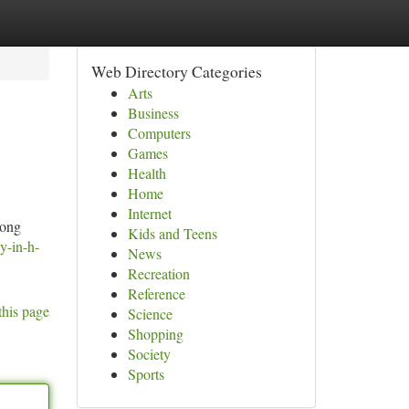
Web Directory Categories
Arts
Business
Computers
Games
Health
Home
Internet
rong
Kids and Teens
-y-in-h-
News
Recreation
Reference
this page
Science
Shopping
Society
Sports