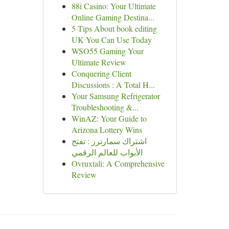
88i Casino: Your Ultimate
Online Gaming Destina...
5 Tips About book editing
UK You Can Use Today
WSO55 Gaming Your
Ultimate Review
Conquering Client
Discussions : A Total H...
Your Samsung Refrigerator
Troubleshooting &...
WinAZ: Your Guide to
Arizona Lottery Wins
اشتراك سمارترز : تفتح
الأبواب للعالم الرقمي
Ovruxtali: A Comprehensive
Review