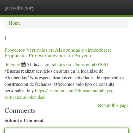
gettydirectory
Togg
navi
Home
1
Proyectos Verticales en Alcobendas y alrededores:
Propuestas Profesionales para tu Proyecto
Internet
51 days ago
trabajos-en-alturas-en-a007067
¿Buscas realizar servicios en altura en la localidad de
Alcobendas? Nos especializamos en actividades de reparación y
construcción de fachadas. Ofrecemos todo tipo de consulta
personalizado y
https://aistercom.com/edificacion/trabajos-
verticales-alcobendas/
Report this page
Comments
Submit a Comment