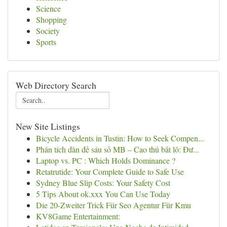
Science
Shopping
Society
Sports
Web Directory Search
New Site Listings
Bicycle Accidents in Tustin: How to Seek Compen...
Phân tích dàn đề sáu số MB – Cao thủ bắt lô: Đư...
Laptop vs. PC : Which Holds Dominance ?
Retatrutide: Your Complete Guide to Safe Use
Sydney Blue Slip Costs: Your Safety Cost
5 Tips About ok.xxx You Can Use Today
Die 20-Zweiter Trick Für Seo Agentur Für Kmu
KV8Game Entertainment: